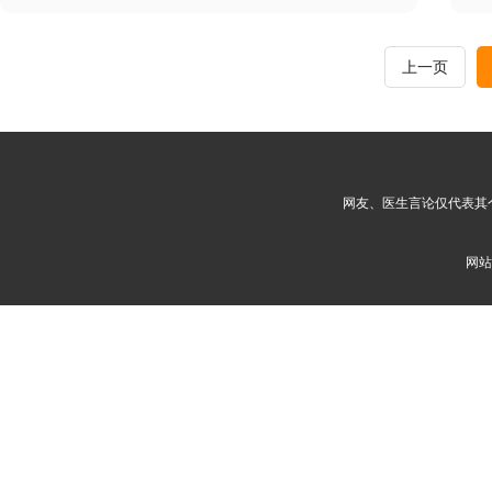
眉,纹唇,烤瓷牙,冷光牙齿美白,纹
眼线
上一页
网友、医生言论仅代表其
网站